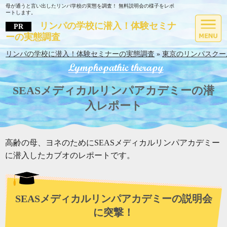
母が通うと言い出したリンパ学校の実態を調査！ 無料説明会の様子をレポ
ートします。
リンパの学校に潜入！体験セミナ
ーの実態調査
リンパの学校に潜入！体験セミナーの実態調査
»
東京のリンパスクー
SEASメディカルリンパアカデミーの潜
入レポート
高齢の母、ヨネのためにSEASメディカルリンパアカデミー
に潜入したカブオのレポートです。
SEASメディカルリンパアカデミーの説明会
に突撃！