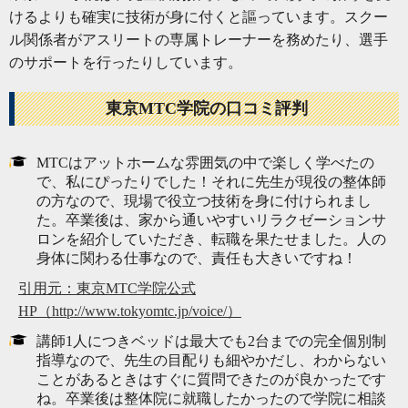
けるよりも確実に技術が身に付くと謳っています。スクー
ル関係者がアスリートの専属トレーナーを務めたり、選手
のサポートを行ったりしています。
東京MTC学院の口コミ評判
MTCはアットホームな雰囲気の中で楽しく学べたの
で、私にぴったりでした！それに先生が現役の整体師
の方なので、現場で役立つ技術を身に付けられまし
た。卒業後は、家から通いやすいリラクゼーションサ
ロンを紹介していただき、転職を果たせました。人の
身体に関わる仕事なので、責任も大きいですね！
引用元：東京MTC学院公式
HP（http://www.tokyomtc.jp/voice/）
講師1人につきベッドは最大でも2台までの完全個別制
指導なので、先生の目配りも細やかだし、わからない
ことがあるときはすぐに質問できたのが良かったです
ね。卒業後は整体院に就職したかったので学院に相談