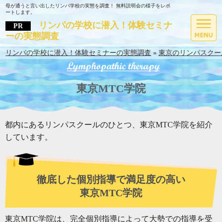
母が通うと言い出したリンパ学校の実態を調査！ 無料説明会の様子をレポ
ートします。
リンパの学校に潜入！体験セミナ
ーの実態調査
リンパの学校に潜入！体験セミナーの実態調査
»
東京のリンパスクー
東京MTC学院
都内にあるリンパスクールのひとつ、東京MTC学院を紹介
しています。
徹底した個別指導で満足度の高い
東京MTC学院
東京MTC学院は、完全個別指導によって大勢での指導を受