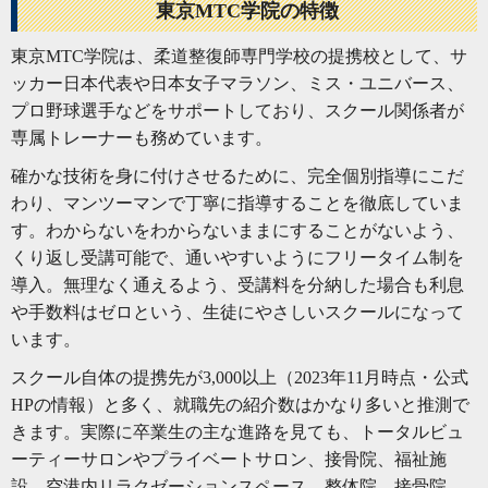
東京MTC学院の特徴
東京MTC学院は、柔道整復師専門学校の提携校として、サ
ッカー日本代表や日本女子マラソン、ミス・ユニバース、
プロ野球選手などをサポートしており、スクール関係者が
専属トレーナーも務めています。
確かな技術を身に付けさせるために、完全個別指導にこだ
わり、マンツーマンで丁寧に指導することを徹底していま
す。わからないをわからないままにすることがないよう、
くり返し受講可能で、通いやすいようにフリータイム制を
導入。無理なく通えるよう、受講料を分納した場合も利息
や手数料はゼロという、生徒にやさしいスクールになって
います。
スクール自体の提携先が3,000以上（2023年11月時点・公式
HPの情報）と多く、就職先の紹介数はかなり多いと推測で
きます。実際に卒業生の主な進路を見ても、トータルビュ
ーティーサロンやプライベートサロン、接骨院、福祉施
設、空港内リラクゼーションスペース、整体院、接骨院、