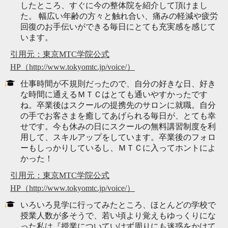
したところ、すぐに今の整体院を紹介して頂けまし
た。 幅広い年齢の方々と触れ合い、痛みの軽減や疲労
回復のお手伝いができる毎日にとても充実感を感じて
います。
引用元：東京MTC学院公式
HP（http://www.tokyomtc.jp/voice/）
仕事時間が不規則だったので、自分の好きな日、好き
な時間に通えるＭＴＣはとても通いやすかったです
ね。卒業後はスクールの提携先のサロンに就職。自分
の手でお客さまを癒してあげられる毎日が、とても幸
せです。今も休みの日にスクールの無料講習制度を利
用して、スキルアップをしています。卒業後のフォロ
ーもしっかりしているし、ＭＴＣに入ってホントによ
かった！
引用元：東京MTC学院公式
HP（http://www.tokyomtc.jp/voice/）
いろいろ見学に行ってみたところ、ほとんどの学校で
授業人数が多そうで、若い頃より覚えもゆっくりにな
った私は『授業についていけず周りにも迷惑をかけて